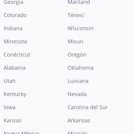
Georgia
Máriland
Colorado
Tenesí
Indiana
Wisconsin
Minesota
Misuri
Conécticut
Oregón
Alabama
Oklahoma
Utah
Luisiana
Kentucky
Nevada
Iowa
Carolina del Sur
Kansas
Arkansas
Nueva México
Misisipi