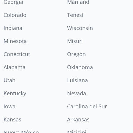
Georgia
Máriland
Colorado
Tenesí
Indiana
Wisconsin
Minesota
Misuri
Conécticut
Oregón
Alabama
Oklahoma
Utah
Luisiana
Kentucky
Nevada
Iowa
Carolina del Sur
Kansas
Arkansas
Nueva México
Misisipi