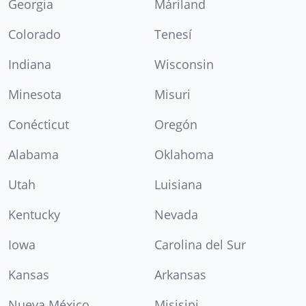
Georgia
Máriland
Colorado
Tenesí
Indiana
Wisconsin
Minesota
Misuri
Conécticut
Oregón
Alabama
Oklahoma
Utah
Luisiana
Kentucky
Nevada
Iowa
Carolina del Sur
Kansas
Arkansas
Nueva México
Misisipi