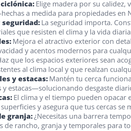
ciclónica:
Elige madera por su calidez, v
—hechas a medida para propiedades en
 seguridad:
La seguridad importa. Const
les que resisten el clima y la vida diari
es:
Mejora el atractivo exterior con de
rivacidad y acentos modernos para cualqu
az que los espacios exteriores sean aco
stentes al clima local y que realzan cual
es y estacas:
Mantén tu cerca funcion
 y estacas—solucionando desgaste diari
cas:
El clima y el tiempo pueden opacar 
as superficies y asegura que tus cercas
e granja:
¿Necesitas una barrera tempor
 de rancho, granja y temporales para to