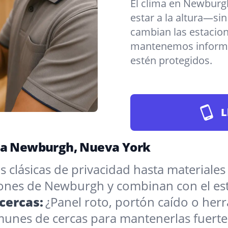
El clima en Newburg
estar a la altura—sin
cambian las estacio
mantenemos informad
estén protegidos.
L
ara Newburgh, Nueva York
 clásicas de privacidad hasta materiales
iones de Newburgh y combinan con el est
cercas:
¿Panel roto, portón caído o he
munes de cercas para mantenerlas fuerte