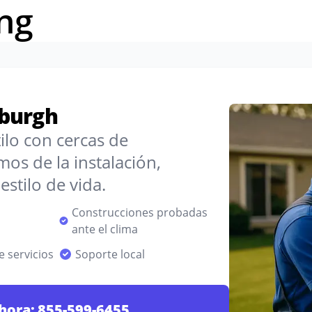
ng
wburgh
ilo con cercas de
s de la instalación,
stilo de vida.
Construcciones probadas
ante el clima
 servicios
Soporte local
hora:
855-599-6455