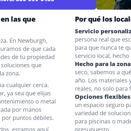
 en las que
Por qué los loca
Servicio personali
persona real que esc
eza. En Newburgh,
para que nunca te qu
eguramos de que cada
servicio local, hecho
dades de tu propiedad
Hecho para la zona
s soluciones que
seco, sabemos a qué
 la zona.
año. Los materiales
a cualquier cerca.
reales, no solo para 
 ya sea que elijas
Opciones flexibles
mantenimiento o metal
un espacio seguro 
lizada por manos
variedad de solucion
 por puntos débiles.
para piscinas o mader
nados, estamos aquí
presupuesto.