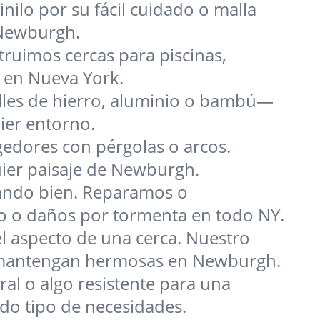
inilo por su fácil cuidado o malla
 Newburgh.
ruimos cercas para piscinas,
a en Nueva York.
talles de hierro, aluminio o bambú—
ier entorno.
gedores con pérgolas o arcos.
quier paisaje de Newburgh.
ando bien. Reparamos o
o o daños por tormenta en todo NY.
el aspecto de una cerca. Nuestro
 se mantengan hermosas en Newburgh.
al o algo resistente para una
do tipo de necesidades.