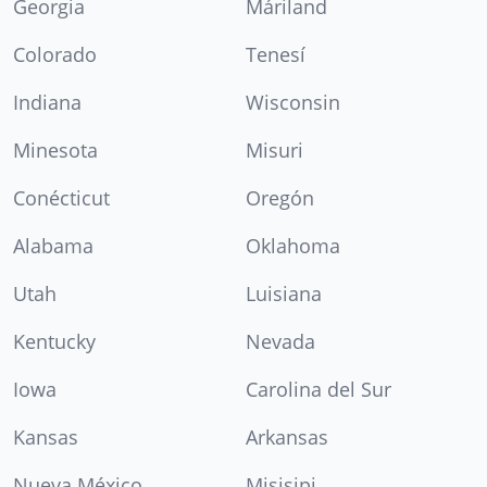
Georgia
Máriland
Colorado
Tenesí
Indiana
Wisconsin
Minesota
Misuri
Conécticut
Oregón
Alabama
Oklahoma
Utah
Luisiana
Kentucky
Nevada
Iowa
Carolina del Sur
Kansas
Arkansas
Nueva México
Misisipi