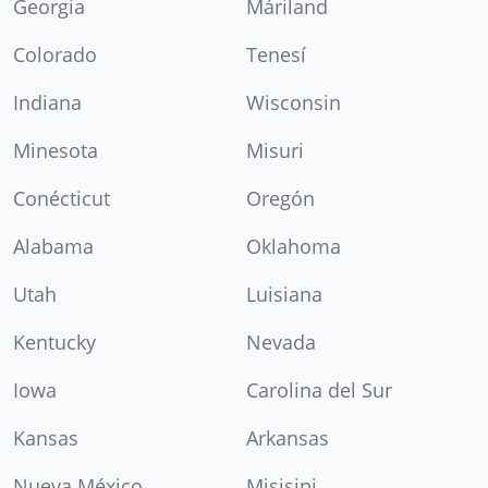
Georgia
Máriland
Colorado
Tenesí
Indiana
Wisconsin
Minesota
Misuri
Conécticut
Oregón
Alabama
Oklahoma
Utah
Luisiana
Kentucky
Nevada
Iowa
Carolina del Sur
Kansas
Arkansas
Nueva México
Misisipi