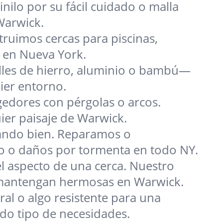
inilo por su fácil cuidado o malla
Warwick.
ruimos cercas para piscinas,
a en Nueva York.
talles de hierro, aluminio o bambú—
ier entorno.
gedores con pérgolas o arcos.
uier paisaje de Warwick.
ando bien. Reparamos o
o o daños por tormenta en todo NY.
el aspecto de una cerca. Nuestro
se mantengan hermosas en Warwick.
al o algo resistente para una
do tipo de necesidades.