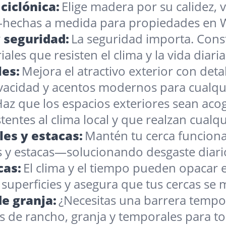
ciclónica:
Elige madera por su calidez, v
—hechas a medida para propiedades en 
 seguridad:
La seguridad importa. Const
les que resisten el clima y la vida diari
es:
Mejora el atractivo exterior con de
rivacidad y acentos modernos para cualqu
az que los espacios exteriores sean aco
tentes al clima local y que realzan cualq
es y estacas:
Mantén tu cerca funcion
 y estacas—solucionando desgaste diari
cas:
El clima y el tiempo pueden opacar 
as superficies y asegura que tus cercas 
e granja:
¿Necesitas una barrera tempor
 de rancho, granja y temporales para to