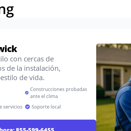
ng
wick
ilo con cercas de
de la instalación,
stilo de vida.
Construcciones probadas
ante el clima
 servicios
Soporte local
hora:
855-599-6455