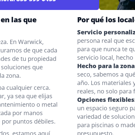
 en las que
Por qué los loca
Servicio personali
persona real que esc
eza. En Warwick,
para que nunca te qu
eguramos de que cada
servicio local, hecho
dades de tu propiedad
Hecho para la zona
s soluciones que
seco, sabemos a qué
 la zona.
año. Los materiales
a cualquier cerca.
reales, no solo para 
 ya sea que elijas
Opciones flexibles
mantenimiento o metal
un espacio seguro 
lizada por manos
variedad de solucion
 por puntos débiles.
para piscinas o mader
nados, estamos aquí
presupuesto.