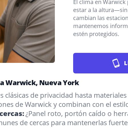
El clima en Warwick
estar a la altura—sin
cambian las estacio
mantenemos informad
estén protegidos.
L
ara Warwick, Nueva York
 clásicas de privacidad hasta materiales
iones de Warwick y combinan con el estil
cercas:
¿Panel roto, portón caído o he
munes de cercas para mantenerlas fuerte