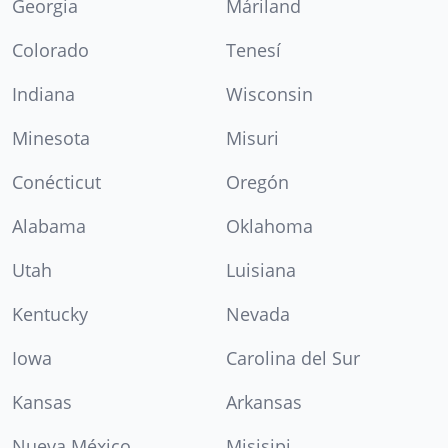
Georgia
Máriland
Colorado
Tenesí
Indiana
Wisconsin
Minesota
Misuri
Conécticut
Oregón
Alabama
Oklahoma
Utah
Luisiana
Kentucky
Nevada
Iowa
Carolina del Sur
Kansas
Arkansas
Nueva México
Misisipi