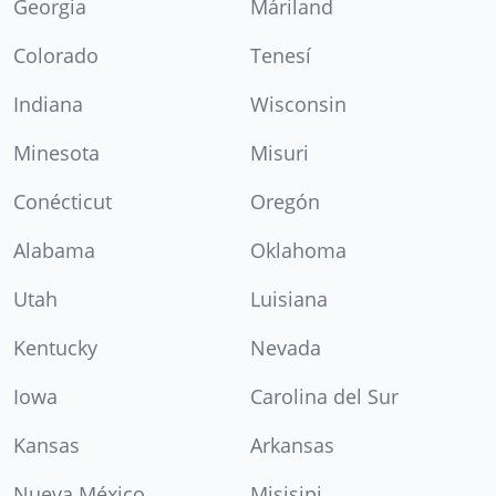
Georgia
Máriland
Colorado
Tenesí
Indiana
Wisconsin
Minesota
Misuri
Conécticut
Oregón
Alabama
Oklahoma
Utah
Luisiana
Kentucky
Nevada
Iowa
Carolina del Sur
Kansas
Arkansas
Nueva México
Misisipi